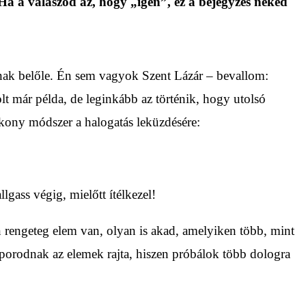
Ha a válaszod az, hogy „igen”, ez a bejegyzés neked
lnak belőle. Én sem vagyok Szent Lázár – bevallom:
olt már példa, de leginkább az történik, hogy utolsó
kony módszer a halogatás leküzdésére:
gass végig, mielőtt ítélkezel!
 rengeteg elem van, olyan is akad, amelyiken több, mint
aporodnak az elemek rajta, hiszen próbálok több dologra