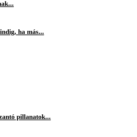
ak...
indig, ha más...
antó pillanatok...