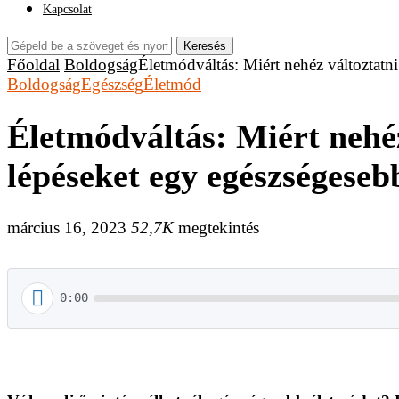
Kapcsolat
Keresés
Főoldal
Boldogság
Életmódváltás: Miért nehéz változtatn
Boldogság
Egészség
Életmód
Életmódváltás: Miért nehéz
lépéseket egy egészségesebb
március 16, 2023
52,7K
megtekintés
0:00