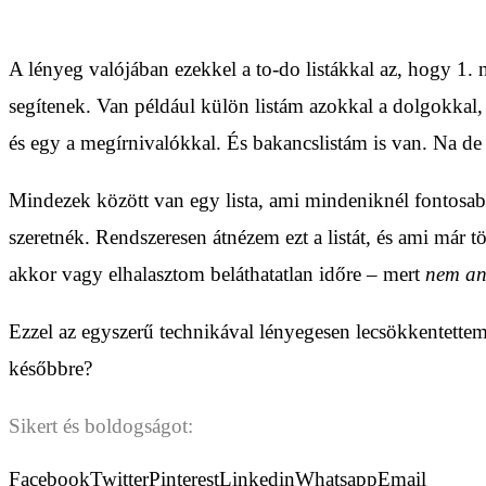
A lényeg valójában ezekkel a to-do listákkal az, hogy 1. 
segítenek. Van például külön listám azokkal a dolgokkal, 
és egy a megírnivalókkal. És bakancslistám is van. Na 
Mindezek között van egy lista, ami mindeniknél fontosabb
szeretnék. Rendszeresen átnézem ezt a listát, és ami már 
akkor vagy elhalasztom beláthatatlan időre – mert
nem an
Ezzel az egyszerű technikával lényegesen lecsökkentette
későbbre?
Sikert és boldogságot:
Facebook
Twitter
Pinterest
Linkedin
Whatsapp
Email