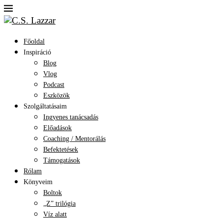
Főoldal
Inspiráció
Blog
Vlog
Podcast
Eszközök
Szolgáltatásaim
Ingyenes tanácsadás
Előadások
Coaching / Mentorálás
Befektetések
Támogatások
Rólam
Könyveim
Boltok
„Z” trilógia
Víz alatt