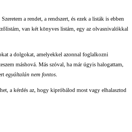
zeretem a rendet, a rendszert, és ezek a listák is ebben
rzőlistám, van két könyves listám, egy az olvasnivalókkal
zokat a dolgokat, amelyekkel azonnal foglalkozni
 átteszem máshová. Más szóval, ha már úgyis halogattam,
ert
egyáltalán nem fontos
.
het, a kérdés az, hogy kipróbálod most vagy elhalasztod