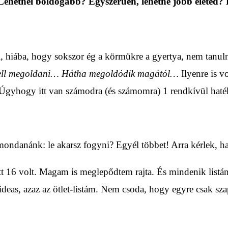
 Lehetnél boldogabb? Egyszerűen, lehetne jobb életed? 
i, hiába, hogy sokszor ég a körmükre a gyertya, nem tanu
ell megoldani… Hátha megoldódik magától…
Ilyenre is v
Úgyhogy itt van számodra (és számomra) 1 rendkívül haté
danánk: le akarsz fogyni? Egyél többet! Arra kérlek, hall
t 16 volt. Magam is meglepődtem rajta. És mindenik listán
ideas, azaz az ötlet-listám. Nem csoda, hogy egyre csak sz