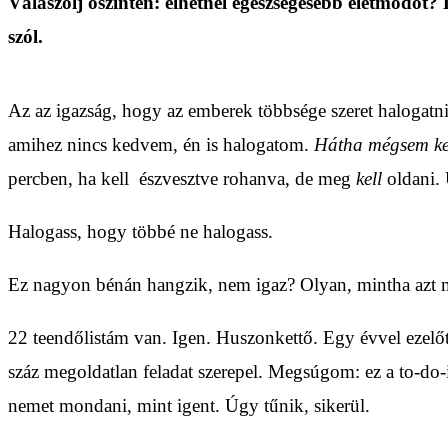
Válaszolj őszintén: élhetnél egészségesebb életmódot?
szól.
Az az igazság, hogy az emberek többsége szeret halogatn
amihez nincs kedvem, én is halogatom.
Hátha mégsem k
percben, ha kell észvesztve rohanva, de meg
kell
oldani. 
Halogass, hogy többé ne halogass.
Ez nagyon bénán hangzik, nem igaz? Olyan, mintha azt mon
22 teendőlistám van. Igen. Huszonkettő. Egy évvel ezelőt
száz megoldatlan feladat szerepel. Megsúgom: ez a to-do-
nemet mondani, mint igent. Úgy tűnik, sikerül.