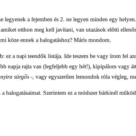
ne legyenek a fejemben és 2. ne legyen minden egy helyen. S
amiket otthon meg kell javítani, van utazások előtti ellenő
de mi köze ennek a halogatáshoz? Máris mondom.
: ez a napi teendők listája. Ide teszem be vagy írom fel a
több napja rajta van (legfeljebb egy hét!), kipipálom vagy
nyira sürgős
-, vagy egyszerűen lemondok róla végleg, m
m a halogatásaimat. Szerintem ez a módszer bárkinél működ