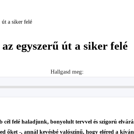
út a siker felé
 az egyszerű út a siker felé
Hallgasd meg:
 cél felé haladjunk, bonyolult tervvel és szigorú elvá
zed őket -, annál kevésbé valószínű, hogy eléred a kíván