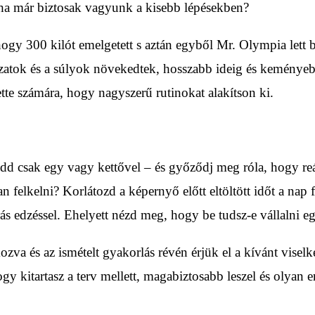
 ha már biztosak vagyunk a kisebb lépésekben?
gy 300 kilót emelgetett s aztán egyből Mr. Olympia lett 
ozatok és a súlyok növekedtek, hosszabb ideig és keményeb
ette számára, hogy nagyszerű rutinokat alakítson ki.
ezdd csak egy vagy kettővel – és győződj meg róla, hogy re
felkelni? Korlátozd a képernyő előtt eltöltött időt a nap f
s edzéssel. Ehelyett nézd meg, hogy be tudsz-e vállalni eg
zva és az ismételt gyakorlás révén érjük el a kívánt visel
gy kitartasz a terv mellett, magabiztosabb leszel és olyan