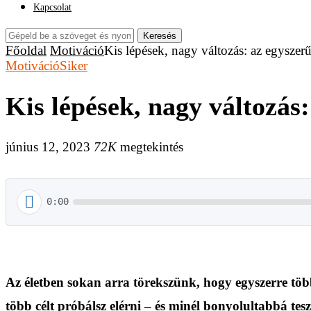
Kapcsolat
Keresés
Főoldal
Motiváció
Kis lépések, nagy változás: az egyszerű 
Motiváció
Siker
Kis lépések, nagy változás:
június 12, 2023
72K
megtekintés
0:00
Az életben sokan arra törekszünk, hogy egyszerre több
több célt próbálsz elérni – és minél bonyolultabbá tes