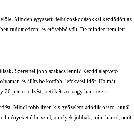
belőle. Minden egyszerű felhúzózkodásokkal kezdődött az
ben tudott edzeni és erősebbé vált. De mindez nem lett
álisak. Szeretnél jobb szakács lenni? Kezdd alapvető
olyamán és állíts be korábbi lefekvési időt. Ha már
y 20 perces edzést, heti kétszer vagy háromszor.
kedést. Minél több ilyen kis győzelem adódik össze, annál
 eredményeket érhetsz el, amelyek jobbak, mint bármi, amit