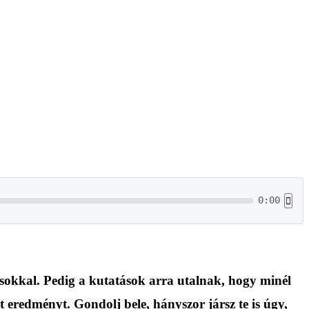
0:00
rásokkal. Pedig a kutatások arra utalnak, hogy minél
t eredményt. Gondolj bele, hányszor jársz te is úgy,