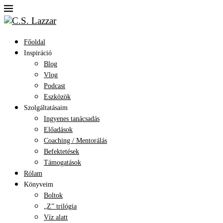
Főoldal
Inspiráció
Blog
Vlog
Podcast
Eszközök
Szolgáltatásaim
Ingyenes tanácsadás
Előadások
Coaching / Mentorálás
Befektetések
Támogatások
Rólam
Könyveim
Boltok
„Z” trilógia
Víz alatt