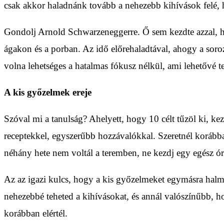
csak akkor haladnánk tovább a nehezebb kihívások felé,
Gondolj Arnold Schwarzeneggerre. Ő sem kezdte azzal, ho
ágakon és a porban. Az idő előrehaladtával, ahogy a sor
volna lehetséges a hatalmas fókusz nélkül, ami lehetővé t
A kis győzelmek ereje
Szóval mi a tanulság? Ahelyett, hogy 10 célt tűzöl ki, k
receptekkel, egyszerűbb hozzávalókkal. Szeretnél korábban 
néhány hete nem voltál a teremben, ne kezdj egy egész órá
Az az igazi kulcs, hogy a kis győzelmeket egymásra halmo
nehezebbé teheted a kihívásokat, és annál valószínűbb, ho
korábban elértél.