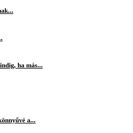
ak...
.
indig, ha más...
könnyűvé a...