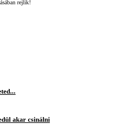
ásában rejlik!
ted...
dül akar csinálni