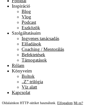
Főoldal
Inspiráció
Blog
Vlog
Podcast
Eszközök
Szolgáltatásaim
Ingyenes tanácsadás
Előadások
Coaching / Mentorálás
Befektetések
Támogatások
Rólam
Könyveim
Boltok
„Z” trilógia
Víz alatt
Kapcsolat
Oldalainkon HTTP-sütiket használunk.
Elfogadom
Mi ez?