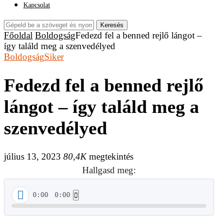
Kapcsolat
Keresés
Főoldal
Boldogság
Fedezd fel a benned rejlő lángot –
így találd meg a szenvedélyed
Boldogság
Siker
Fedezd fel a benned rejlő
lángot – így találd meg a
szenvedélyed
július 13, 2023
80,4K
megtekintés
Hallgasd meg:
0:00
0:00