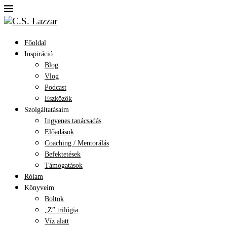
Főoldal
Inspiráció
Blog
Vlog
Podcast
Eszközök
Szolgáltatásaim
Ingyenes tanácsadás
Előadások
Coaching / Mentorálás
Befektetések
Támogatások
Rólam
Könyveim
Boltok
„Z” trilógia
Víz alatt