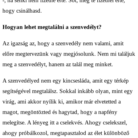
-, ha senki nem fizetne érte. Sőt, még te fizetnél érte,
hogy csinálhasd.
Hogyan lehet megtalálni a szenvedélyt?
Az igazság az, hogy a szenvedély nem valami, amit
előre megtervezünk vagy megjósolunk. Nem mi találjuk
meg a szenvedélyt, hanem az talál meg minket.
A szenvedélyed nem egy kincsesláda, amit egy térkép
segítségével megtalálsz. Sokkal inkább olyan, mint egy
virág, ami akkor nyílik ki, amikor már elvetetted a
magot, megöntözted és hagytad, hogy a napfény
melegítse. A lényeg itt a cselekvés. Ahogy cselekszel,
ahogy próbálkozol, megtapasztalod az élet különböző