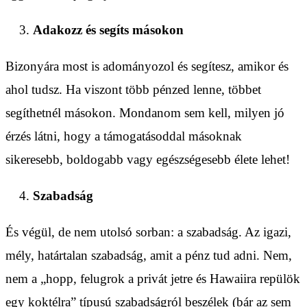
Adakozz és segíts másokon
Bizonyára most is adományozol és segítesz, amikor és
ahol tudsz. Ha viszont több pénzed lenne, többet
segíthetnél másokon. Mondanom sem kell, milyen jó
érzés látni, hogy a támogatásoddal másoknak
sikeresebb, boldogabb vagy egészségesebb élete lehet!
Szabadság
És végül, de nem utolsó sorban: a szabadság. Az igazi,
mély, határtalan szabadság, amit a pénz tud adni. Nem,
nem a „hopp, felugrok a privát jetre és Hawaiira repülök
egy koktélra” típusú szabadságról beszélek (bár az sem