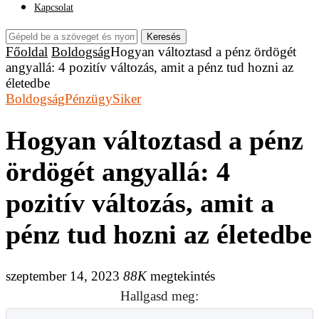
Kapcsolat
Keresés
Főoldal
Boldogság
Hogyan változtasd a pénz ördögét
angyallá: 4 pozitív változás, amit a pénz tud hozni az
életedbe
Boldogság
Pénzügy
Siker
Hogyan változtasd a pénz
ördögét angyallá: 4
pozitív változás, amit a
pénz tud hozni az életedbe
szeptember 14, 2023
88K
megtekintés
Hallgasd meg: