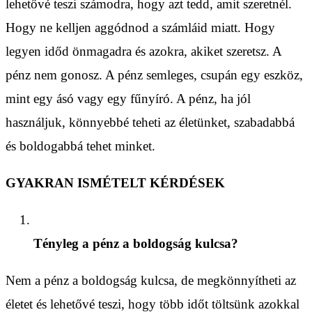
lehetővé teszi számodra, hogy azt tedd, amit szeretnél.
Hogy ne kelljen aggódnod a számláid miatt. Hogy
legyen időd önmagadra és azokra, akiket szeretsz. A
pénz nem gonosz. A pénz semleges, csupán egy eszköz,
mint egy ásó vagy egy fűnyíró. A pénz, ha jól
használjuk, könnyebbé teheti az életünket, szabadabbá
és boldogabbá tehet minket.
GYAKRAN ISMÉTELT KÉRDÉSEK
Tényleg a pénz a boldogság kulcsa?
Nem a pénz a boldogság kulcsa, de megkönnyítheti az
életet és lehetővé teszi, hogy több időt töltsünk azokkal