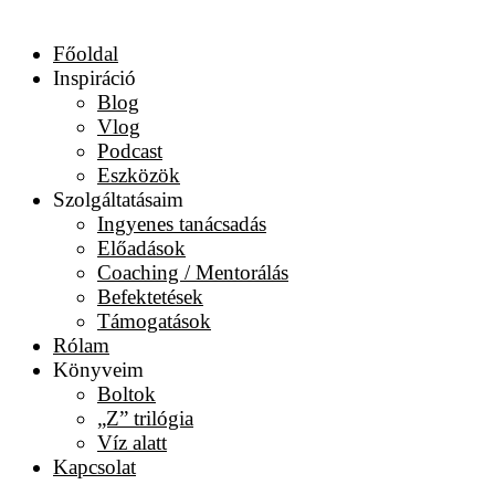
Főoldal
Inspiráció
Blog
Vlog
Podcast
Eszközök
Szolgáltatásaim
Ingyenes tanácsadás
Előadások
Coaching / Mentorálás
Befektetések
Támogatások
Rólam
Könyveim
Boltok
„Z” trilógia
Víz alatt
Kapcsolat