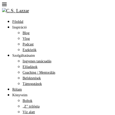
Főoldal
Inspiráció
Blog
Vlog
Podcast
Eszközök
Szolgáltatásaim
Ingyenes tanácsadás
Előadások
Coaching / Mentorálás
Befektetések
Támogatások
Rólam
Könyveim
Boltok
„Z” trilógia
Víz alatt