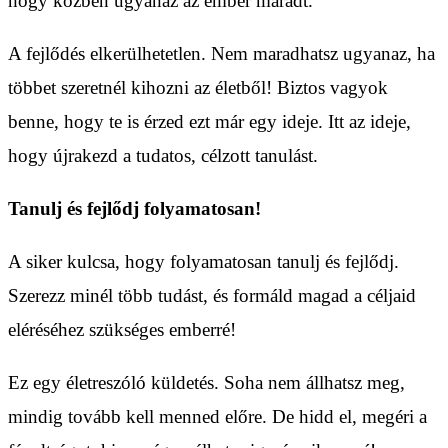
hogy közben ugyanaz az ember maradt.
A fejlődés elkerülhetetlen. Nem maradhatsz ugyanaz, ha
többet szeretnél kihozni az életből! Biztos vagyok
benne, hogy te is érzed ezt már egy ideje. Itt az ideje,
hogy újrakezd a tudatos, célzott tanulást.
Tanulj és fejlődj folyamatosan!
A siker kulcsa, hogy folyamatosan tanulj és fejlődj.
Szerezz minél több tudást, és formáld magad a céljaid
eléréséhez szükséges emberré!
Ez egy életreszóló küldetés. Soha nem állhatsz meg,
mindig tovább kell menned előre. De hidd el, megéri a