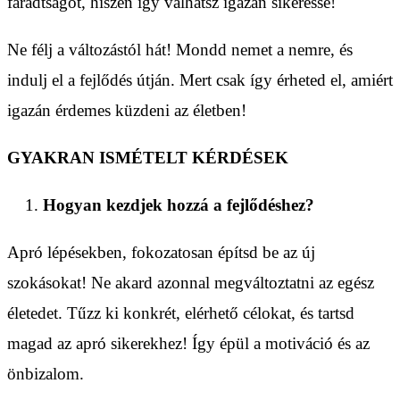
fáradtságot, hiszen így válhatsz igazán sikeressé!
Ne félj a változástól hát! Mondd nemet a nemre, és
indulj el a fejlődés útján. Mert csak így érheted el, amiért
igazán érdemes küzdeni az életben!
GYAKRAN ISMÉTELT KÉRDÉSEK
Hogyan kezdjek hozzá a fejlődéshez?
Apró lépésekben, fokozatosan építsd be az új
szokásokat! Ne akard azonnal megváltoztatni az egész
életedet. Tűzz ki konkrét, elérhető célokat, és tartsd
magad az apró sikerekhez! Így épül a motiváció és az
önbizalom.