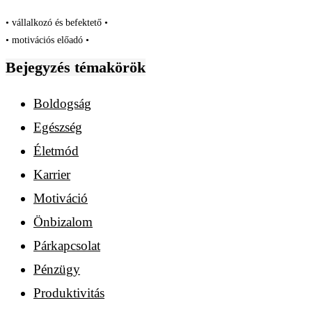
• vállalkozó és befektető •
• motivációs előadó •
Bejegyzés témakörök
Boldogság
Egészség
Életmód
Karrier
Motiváció
Önbizalom
Párkapcsolat
Pénzügy
Produktivitás