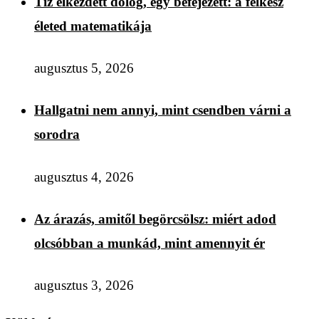
Tíz elkezdett dolog, egy befejezett: a félkész
életed matematikája
augusztus 5, 2026
Hallgatni nem annyi, mint csendben várni a
sorodra
augusztus 4, 2026
Az árazás, amitől begörcsölsz: miért adod
olcsóbban a munkád, mint amennyit ér
augusztus 3, 2026