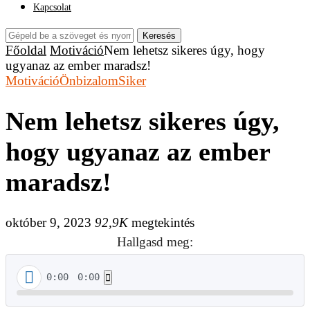
Kapcsolat
Keresés
Főoldal
Motiváció
Nem lehetsz sikeres úgy, hogy
ugyanaz az ember maradsz!
Motiváció
Önbizalom
Siker
Nem lehetsz sikeres úgy,
hogy ugyanaz az ember
maradsz!
október 9, 2023
92,9K
megtekintés
Hallgasd meg:
0:00
0:00