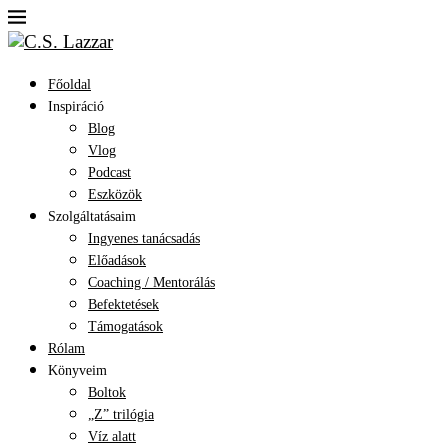
Főoldal
Inspiráció
Blog
Vlog
Podcast
Eszközök
Szolgáltatásaim
Ingyenes tanácsadás
Előadások
Coaching / Mentorálás
Befektetések
Támogatások
Rólam
Könyveim
Boltok
„Z” trilógia
Víz alatt