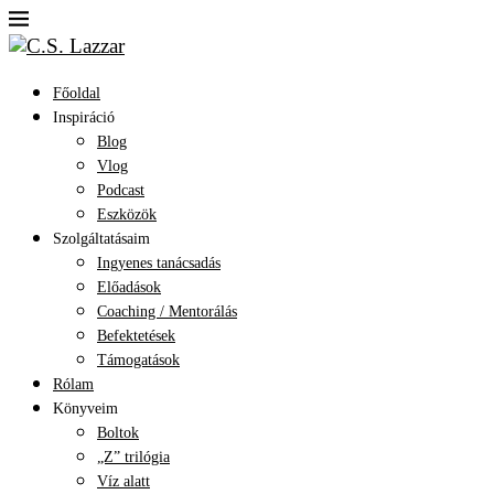
Főoldal
Inspiráció
Blog
Vlog
Podcast
Eszközök
Szolgáltatásaim
Ingyenes tanácsadás
Előadások
Coaching / Mentorálás
Befektetések
Támogatások
Rólam
Könyveim
Boltok
„Z” trilógia
Víz alatt