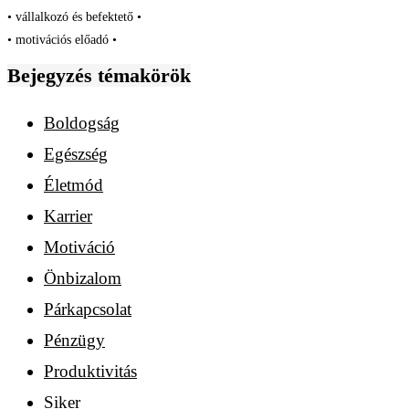
• vállalkozó és befektető •
• motivációs előadó •
Bejegyzés témakörök
Boldogság
Egészség
Életmód
Karrier
Motiváció
Önbizalom
Párkapcsolat
Pénzügy
Produktivitás
Siker