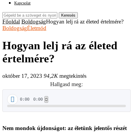
Kapcsolat
Keresés
Főoldal
Boldogság
Hogyan lelj rá az életed értelmére?
Boldogság
Életmód
Hogyan lelj rá az életed
értelmére?
október 17, 2023
94,2K
megtekintés
Hallgasd meg:
0:00
0:00
Nem mondok újdonságot: az életünk jelentős részét