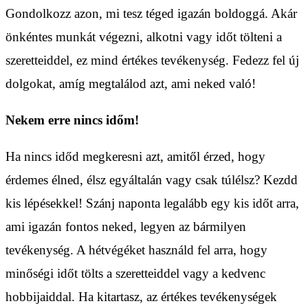
Gondolkozz azon, mi tesz téged igazán boldoggá. Akár
önkéntes munkát végezni, alkotni vagy időt tölteni a
szeretteiddel, ez mind értékes tevékenység. Fedezz fel új
dolgokat, amíg megtalálod azt, ami neked való!
Nekem erre nincs időm!
Ha nincs időd megkeresni azt, amitől érzed, hogy
érdemes élned, élsz egyáltalán vagy csak túlélsz? Kezdd
kis lépésekkel! Szánj naponta legalább egy kis időt arra,
ami igazán fontos neked, legyen az bármilyen
tevékenység. A hétvégéket használd fel arra, hogy
minőségi időt tölts a szeretteiddel vagy a kedvenc
hobbijaiddal. Ha kitartasz, az értékes tevékenységek