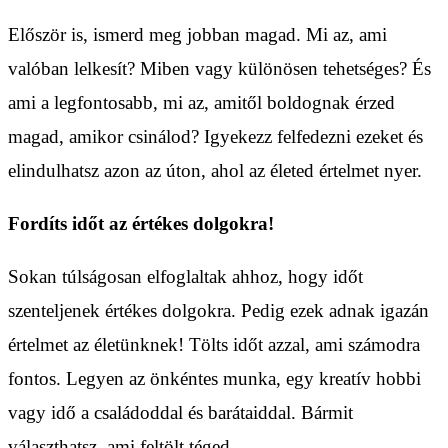
Először is, ismerd meg jobban magad. Mi az, ami
valóban lelkesít? Miben vagy különösen tehetséges? És
ami a legfontosabb, mi az, amitől boldognak érzed
magad, amikor csinálod? Igyekezz felfedezni ezeket és
elindulhatsz azon az úton, ahol az életed értelmet nyer.
Fordíts időt az értékes dolgokra!
Sokan túlságosan elfoglaltak ahhoz, hogy időt
szenteljenek értékes dolgokra. Pedig ezek adnak igazán
értelmet az életünknek! Tölts időt azzal, ami számodra
fontos. Legyen az önkéntes munka, egy kreatív hobbi
vagy idő a családoddal és barátaiddal. Bármit
választhatsz, ami feltölt téged.