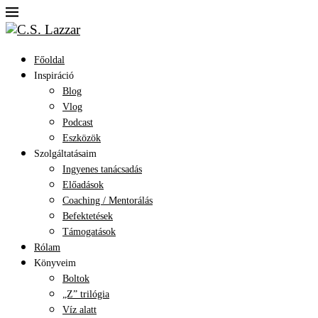
Főoldal
Inspiráció
Blog
Vlog
Podcast
Eszközök
Szolgáltatásaim
Ingyenes tanácsadás
Előadások
Coaching / Mentorálás
Befektetések
Támogatások
Rólam
Könyveim
Boltok
„Z” trilógia
Víz alatt