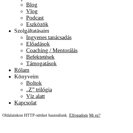
Blog
Vlog
Podcast
Eszközök
Szolgáltatásaim
Ingyenes tanácsadás
Előadások
Coaching / Mentorálás
Befektetések
Támogatások
Rólam
Könyveim
Boltok
„Z” trilógia
Víz alatt
Kapcsolat
Oldalainkon HTTP-sütiket használunk.
Elfogadom
Mi ez?