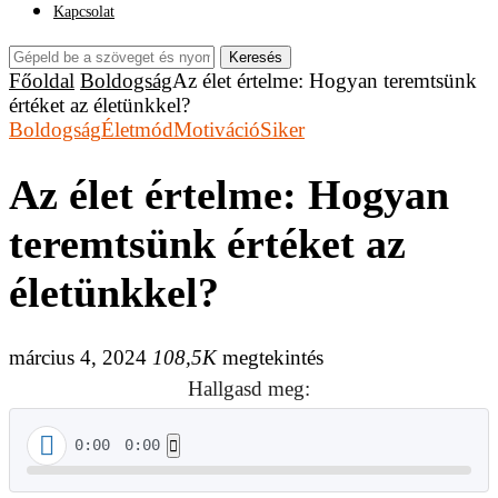
Kapcsolat
Keresés
Főoldal
Boldogság
Az élet értelme: Hogyan teremtsünk
értéket az életünkkel?
Boldogság
Életmód
Motiváció
Siker
Az élet értelme: Hogyan
teremtsünk értéket az
életünkkel?
március 4, 2024
108,5K
megtekintés
Hallgasd meg:
0:00
0:00