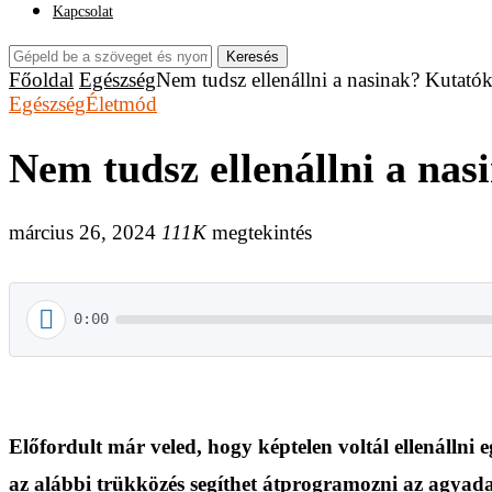
Kapcsolat
Keresés
Főoldal
Egészség
Nem tudsz ellenállni a nasinak? Kutatók 
Egészség
Életmód
Nem tudsz ellenállni a nas
március 26, 2024
111K
megtekintés
0:00
Előfordult már veled, hogy képtelen voltál ellenállni
az alábbi trükközés segíthet átprogramozni az agyadat