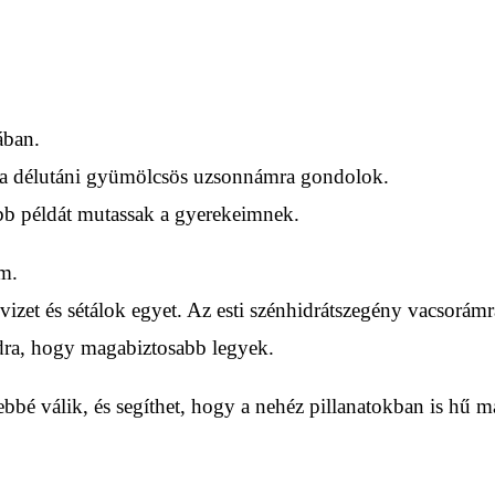
ában.
 a délutáni gyümölcsös uzsonnámra gondolok.
bb példát mutassak a gyerekeimnek.
m.
vizet és sétálok egyet. Az esti szénhidrátszegény vacsorám
ndra, hogy magabiztosabb legyek.
bbé válik, és segíthet, hogy a nehéz pillanatokban is hű 