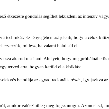
ző étkezésre gondolás segíthet leküzdeni az intenzív vágy
 technikát. Ez lényegében azt jelenti, hogy a célok kitűz
eltervezzük, mi lesz, ha valami balul sül el.
 vissza akarod utasítani. Ahelyett, hogy megpróbálnál erős
egy terved arra, hogyan kerüld el a kisiklást.
selekvés beindítja az agyad racionális részét, így javítva az
tről, amikor valószínűleg meg fogsz inogni. Azonosítsd, mi 