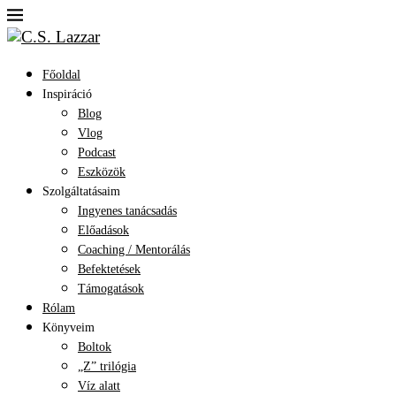
Főoldal
Inspiráció
Blog
Vlog
Podcast
Eszközök
Szolgáltatásaim
Ingyenes tanácsadás
Előadások
Coaching / Mentorálás
Befektetések
Támogatások
Rólam
Könyveim
Boltok
„Z” trilógia
Víz alatt