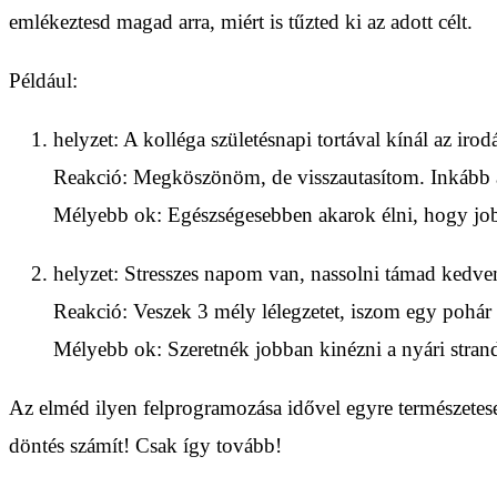
emlékeztesd magad arra, miért is tűzted ki az adott célt.
Például:
helyzet
: A kolléga születésnapi tortával kínál az irod
Reakció
: Megköszönöm, de visszautasítom. Inkább
Mélyebb ok
: Egészségesebben akarok élni, hogy jo
helyzet
: Stresszes napom van, nassolni támad kedve
Reakció
: Veszek 3 mély lélegzetet, iszom egy pohár 
Mélyebb ok
: Szeretnék jobban kinézni a nyári stra
Az elméd ilyen felprogramozása idővel egyre természetese
döntés számít! Csak így tovább!