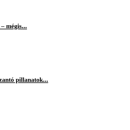
– mégis...
antó pillanatok...