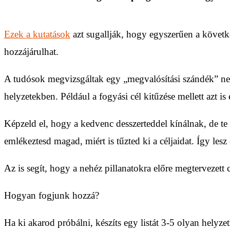
Ezek a kutatások
azt sugallják, hogy egyszerűen a követke
hozzájárulhat.
A tudósok megvizsgáltak egy „megvalósítási szándék” nevű
helyzetekben. Például a fogyási cél kitűzése mellett azt is 
Képzeld el, hogy a kedvenc desszerteddel kínálnak, de te
emlékeztesd magad, miért is tűzted ki a céljaidat. Így lesz 
Az is segít, hogy a nehéz pillanatokra előre megtervezett c
Hogyan fogjunk hozzá?
Ha ki akarod próbálni, készíts egy listát 3-5 olyan helyze