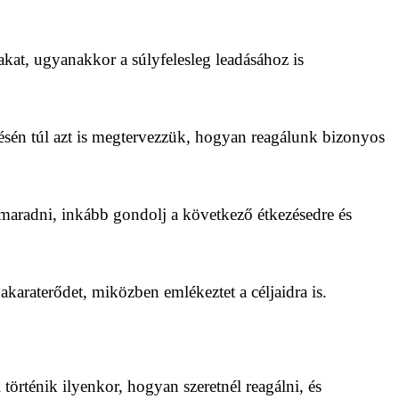
akat, ugyanakkor a súlyfelesleg leadásához is
ésén túl azt is megtervezzük, hogyan reagálunk bizonyos
 maradni, inkább gondolj a következő étkezésedre és
 akaraterődet, miközben emlékeztet a céljaidra is.
történik ilyenkor, hogyan szeretnél reagálni, és