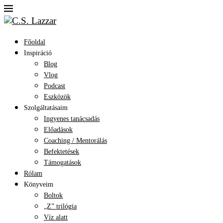
Főoldal
Inspiráció
Blog
Vlog
Podcast
Eszközök
Szolgáltatásaim
Ingyenes tanácsadás
Előadások
Coaching / Mentorálás
Befektetések
Támogatások
Rólam
Könyveim
Boltok
„Z” trilógia
Víz alatt