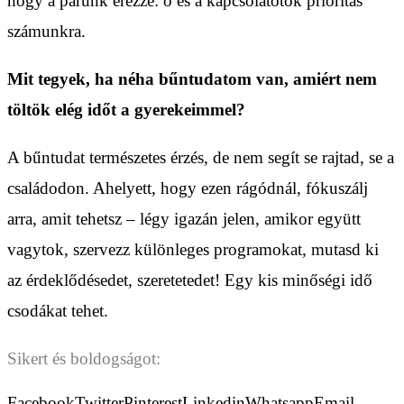
hogy a párunk érezze: ő és a kapcsolatotok prioritás
számunkra.
Mit tegyek, ha néha bűntudatom van, amiért nem
töltök elég időt a gyerekeimmel?
A bűntudat természetes érzés, de nem segít se rajtad, se a
családodon. Ahelyett, hogy ezen rágódnál, fókuszálj
arra, amit tehetsz – légy igazán jelen, amikor együtt
vagytok, szervezz különleges programokat, mutasd ki
az érdeklődésedet, szeretetedet! Egy kis minőségi idő
csodákat tehet.
Sikert és boldogságot:
Facebook
Twitter
Pinterest
Linkedin
Whatsapp
Email