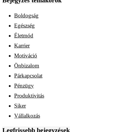
Bejegyzés témakörök
Boldogság
Egészség
Életmód
Karrier
Motiváció
Önbizalom
Párkapcsolat
Pénzügy
Produktivitás
Siker
Vállalkozás
Legfrissebb bejegyzések