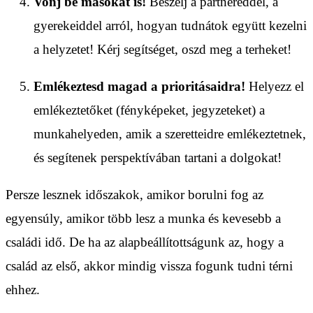
Vonj be másokat is!
Beszélj a partnereddel, a
gyerekeiddel arról, hogyan tudnátok együtt kezelni
a helyzetet! Kérj segítséget, oszd meg a terheket!
Emlékeztesd magad a prioritásaidra!
Helyezz el
emlékeztetőket (fényképeket, jegyzeteket) a
munkahelyeden, amik a szeretteidre emlékeztetnek,
és segítenek perspektívában tartani a dolgokat!
Persze lesznek időszakok, amikor borulni fog az
egyensúly, amikor több lesz a munka és kevesebb a
családi idő. De ha az alapbeállítottságunk az, hogy a
család az első, akkor mindig vissza fogunk tudni térni
ehhez.