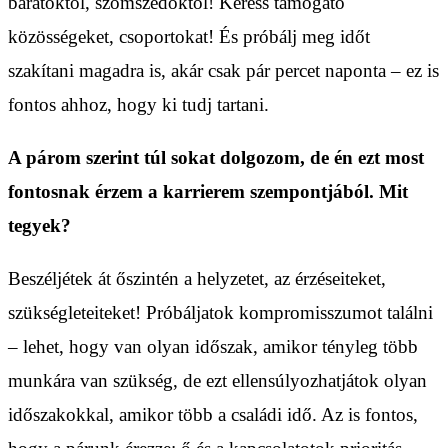
barátoktól, szomszédoktól! Keress támogató
közösségeket, csoportokat! És próbálj meg időt
szakítani magadra is, akár csak pár percet naponta – ez is
fontos ahhoz, hogy ki tudj tartani.
A párom szerint túl sokat dolgozom, de én ezt most
fontosnak érzem a karrierem szempontjából. Mit
tegyek?
Beszéljétek át őszintén a helyzetet, az érzéseiteket,
szükségleteiteket! Próbáljatok kompromisszumot találni
– lehet, hogy van olyan időszak, amikor tényleg több
munkára van szükség, de ezt ellensúlyozhatjátok olyan
időszakokkal, amikor több a családi idő. Az is fontos,