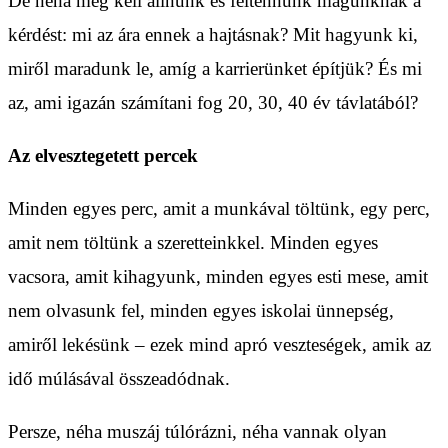
De néha meg kell állnunk és feltennünk magunknak a
kérdést: mi az ára ennek a hajtásnak? Mit hagyunk ki,
miről maradunk le, amíg a karrierünket építjük? És mi
az, ami igazán számítani fog 20, 30, 40 év távlatából?
Az elvesztegetett percek
Minden egyes perc, amit a munkával töltünk, egy perc,
amit nem töltünk a szeretteinkkel. Minden egyes
vacsora, amit kihagyunk, minden egyes esti mese, amit
nem olvasunk fel, minden egyes iskolai ünnepség,
amiről lekésünk – ezek mind apró veszteségek, amik az
idő múlásával összeadódnak.
Persze, néha muszáj túlórázni, néha vannak olyan