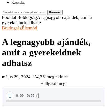
Kapcsolat
Keresés
Főoldal
Boldogság
A legnagyobb ajándék, amit a
gyerekeidnek adhatsz
Boldogság
Életmód
A legnagyobb ajándék,
amit a gyerekeidnek
adhatsz
május 29, 2024
114,7K
megtekintés
Hallgasd meg:
0:00
0:00