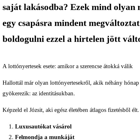
saját lakásodba? Ezek mind olyan m
egy csapásra mindent megváltoztat 
boldogulni ezzel a hirtelen jött vál
A lottónyertesek esete: amikor a szerencse átokká válik
Hallottál már olyan lottónyertesekről, akik néhány hónap 
gyökerezik: az identitásukban.
Képzeld el Józsit, aki egész életében átlagos fizetésből él
Luxusautókat vásárol
Felmondja a munkáját