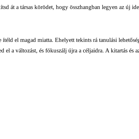
ítsd át a társas körödet, hogy összhangban legyen az új ide
 ítéld el magad miatta. Ehelyett tekints rá tanulási lehetős
 el a változást, és fókuszálj újra a céljaidra. A kitartás 