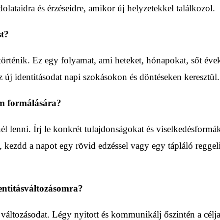
dolataidra és érzéseidre, amikor új helyzetekkel találkozol.
st?
örténik. Ez egy folyamat, ami heteket, hónapokat, sőt évek
z új identitásodat napi szokásokon és döntéseken keresztül.
om formálására?
lenni. Írj le konkrét tulajdonságokat és viselkedésformáka
ni, kezdd a napot egy rövid edzéssel vagy egy tápláló reggel
entitásváltozásomra?
ltozásodat. Légy nyitott és kommunikálj őszintén a céljai