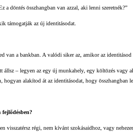
z a döntés összhangban van azzal, aki lenni szeretnék?”
k támogatják az új identitásodat.
 van a bankban. A valódi siker az, amikor az identitásod ö
t állsz – legyen az egy új munkahely, egy költözés vagy a
hogyan alakítod át az identitásodat, hogy összhangban leg
a fejlődésben?
n visszatérsz régi, nem kívánt szokásaidhoz, vagy nehezen t