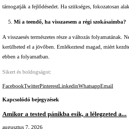
támogatják a fejlődésedet. Ha szükséges, fokozatosan alak
Mi a teendő, ha visszaesem a régi szokásaimba?
A visszaesés természetes része a változás folyamatának. Ne
kerülheted el a jövőben. Emlékeztesd magad, miért kezdted
ebben a folyamatban.
Sikert és boldogságot:
Facebook
Twitter
Pinterest
Linkedin
Whatsapp
Email
Kapcsolódó bejegyzések
Amikor a tested pánikba esik, a lélegzeted a...
augusztus 7, 2026