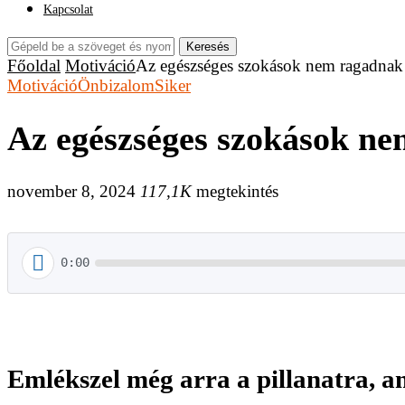
Kapcsolat
Keresés
Főoldal
Motiváció
Az egészséges szokások nem ragadnak 
Motiváció
Önbizalom
Siker
Az egészséges szokások ne
november 8, 2024
117,1K
megtekintés
0:00
Emlékszel még arra a pillanatra, a