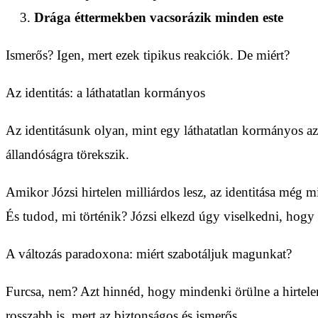
Drága éttermekben vacsorázik minden este
Ismerős? Igen, mert ezek tipikus reakciók. De miért?
Az identitás: a láthatatlan kormányos
Az identitásunk olyan, mint egy láthatatlan kormányos az 
állandóságra törekszik.
Amikor Józsi hirtelen milliárdos lesz, az identitása még
És tudod, mi történik? Józsi elkezd úgy viselkedni, hogy v
A változás paradoxona: miért szabotáljuk magunkat?
Furcsa, nem? Azt hinnéd, hogy mindenki örülne a hirtele
rosszabb is, mert az biztonságos és ismerős.