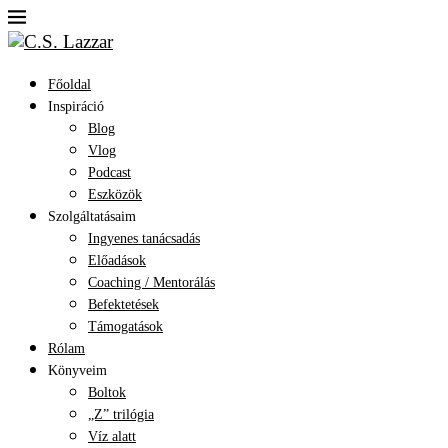
Főoldal
Inspiráció
Blog
Vlog
Podcast
Eszközök
Szolgáltatásaim
Ingyenes tanácsadás
Előadások
Coaching / Mentorálás
Befektetések
Támogatások
Rólam
Könyveim
Boltok
„Z” trilógia
Víz alatt