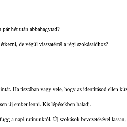
án pár hét után abbahagytad?
tkezni, de végül visszatértél a régi szokásaidhoz?
mintát. Ha tisztában vagy vele, hogy az identitásod ellen kü
esen új ember lenni. Kis lépésekben haladj.
függ a napi rutinunktól. Új szokások bevezetésével lassan, 