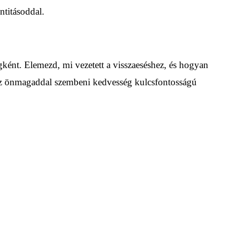
ntitásoddal.
égként. Elemezd, mi vezetett a visszaeséshez, és hogyan
és az önmagaddal szembeni kedvesség kulcsfontosságú