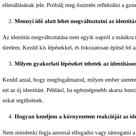
ellenállásának jele. Próbálj meg őszintén reflektálni a gon
Mennyi idő alatt lehet megváltoztatni az identitá
Az identitás megváltoztatása nem egyik napról a másikra t
türelem. Kezdd kis lépésekkel, és fokozatosan építsd fel a
Milyen gyakorlati lépéseket tehetek az identitás
Kezdd azzal, hogy megfogalmazod, milyen ember szeretnél 
ezt az új identitást. Például, ha egészségesebb akarsz len
sokat segíthetnek.
Hogyan kezeljem a környezetem reakcióját az id
Nem mindenki fogja azonnal elfogadni vagy támogatni a vá