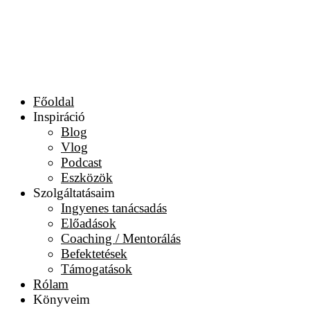
Főoldal
Inspiráció
Blog
Vlog
Podcast
Eszközök
Szolgáltatásaim
Ingyenes tanácsadás
Előadások
Coaching / Mentorálás
Befektetések
Támogatások
Rólam
Könyveim