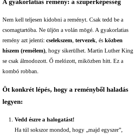
A gyakorlatias remény: a szuperképesség
Nem kell teljesen kidobni a reményt. Csak tedd be a
csomagtartóba. Ne üljön a volán mögé. A gyakorlatias
remény azt jelenti:
cselekszem
,
tervezek
, és
közben
hiszem (remélem)
, hogy sikerülhet. Martin Luther King
se csak álmodozott. Ő melózott, miközben hitt. Ez a
kombó robban.
Öt konkrét lépés, hogy a reményből haladás
legyen:
Vedd észre a halogatást!
Ha túl sokszor mondod, hogy „majd egyszer”,