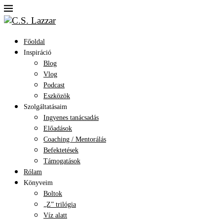
Főoldal
Inspiráció
Blog
Vlog
Podcast
Eszközök
Szolgáltatásaim
Ingyenes tanácsadás
Előadások
Coaching / Mentorálás
Befektetések
Támogatások
Rólam
Könyveim
Boltok
„Z” trilógia
Víz alatt