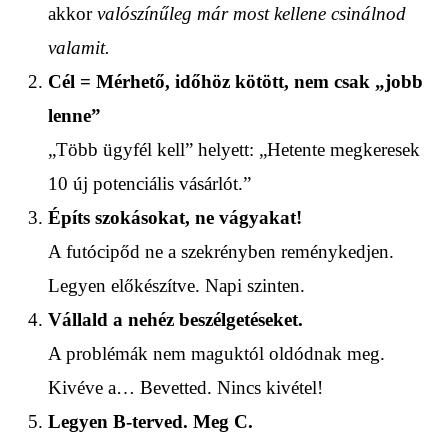
akkor
valószínűleg már most kellene csinálnod
valamit.
Cél = Mérhető, időhöz kötött, nem csak „jobb
lenne”
„Több ügyfél kell” helyett: „Hetente megkeresek
10 új potenciális vásárlót.”
Építs szokásokat, ne vágyakat!
A futócipőd ne a szekrényben reménykedjen.
Legyen előkészítve. Napi szinten.
Vállald a nehéz beszélgetéseket.
A problémák nem maguktól oldódnak meg.
Kivéve a… Bevetted. Nincs kivétel!
Legyen B-terved. Meg C.