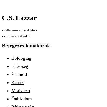
C.S. Lazzar
• vállalkozó és befektető •
• motivációs előadó •
Bejegyzés témakörök
Boldogság
Egészség
Életmód
Karrier
Motiváció
Önbizalom
Párkapcsolat