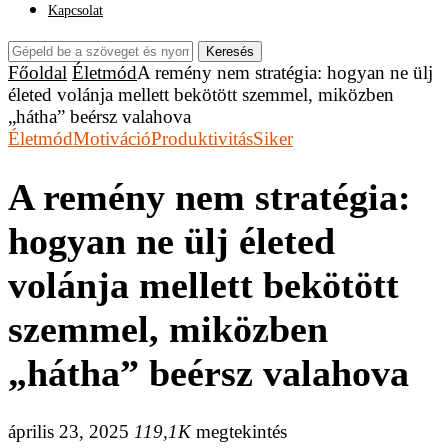
Kapcsolat
Keresés
Főoldal
Életmód
A remény nem stratégia: hogyan ne ülj
életed volánja mellett bekötött szemmel, miközben
„hátha” beérsz valahova
Életmód
Motiváció
Produktivitás
Siker
A remény nem stratégia:
hogyan ne ülj életed
volánja mellett bekötött
szemmel, miközben
„hátha” beérsz valahova
április 23, 2025
119,1K
megtekintés