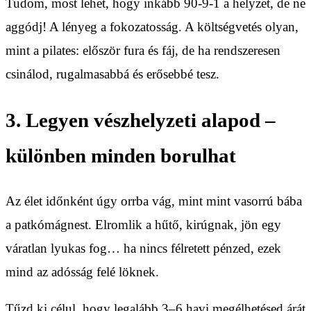
Tudom, most lehet, hogy inkább 90-9-1 a helyzet, de ne
aggódj! A lényeg a fokozatosság. A költségvetés olyan,
mint a pilates: először fura és fáj, de ha rendszeresen
csinálod, rugalmasabbá és erősebbé tesz.
3. Legyen vészhelyzeti alapod –
különben minden borulhat
Az élet időnként úgy orrba vág, mint mint vasorrú bába
a patkómágnest. Elromlik a hűtő, kirúgnak, jön egy
váratlan lyukas fog… ha nincs félretett pénzed, ezek
mind az adósság felé löknek.
Tűzd ki célul, hogy legalább 3–6 havi megélhetésed árát