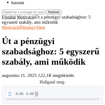
Kapcsolat
Keresés
Főoldal
Motiváció
Út a pénzügyi szabadsághoz: 5
egyszerű szabály, ami működik
Motiváció
Pénzügy
Siker
Út a pénzügyi
szabadsághoz: 5 egyszerű
szabály, ami működik
augusztus 11, 2025
122,1K
megtekintés
Hallgasd meg:
0:00
0:00