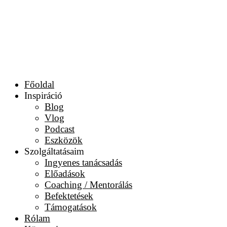
Főoldal
Inspiráció
Blog
Vlog
Podcast
Eszközök
Szolgáltatásaim
Ingyenes tanácsadás
Előadások
Coaching / Mentorálás
Befektetések
Támogatások
Rólam