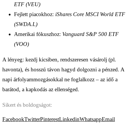
ETF (VEU)
Fejlett piacokhoz:
iShares Core MSCI World ETF
(SWDA.L)
Amerikai fókuszhoz:
Vanguard S&P 500 ETF
(VOO)
A lényeg: kezdj kicsiben, rendszeresen vásárolj (pl.
havonta), és hosszú távon hagyd dolgozni a pénzed. A
napi árfolyammozgásokkal ne foglalkozz – az idő a
barátod, a kapkodás az ellenséged.
Sikert és boldogságot:
Facebook
Twitter
Pinterest
Linkedin
Whatsapp
Email