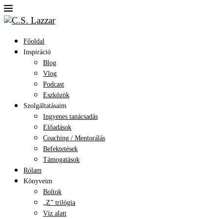
Főoldal
Inspiráció
Blog
Vlog
Podcast
Eszközök
Szolgáltatásaim
Ingyenes tanácsadás
Előadások
Coaching / Mentorálás
Befektetések
Támogatások
Rólam
Könyveim
Boltok
„Z” trilógia
Víz alatt