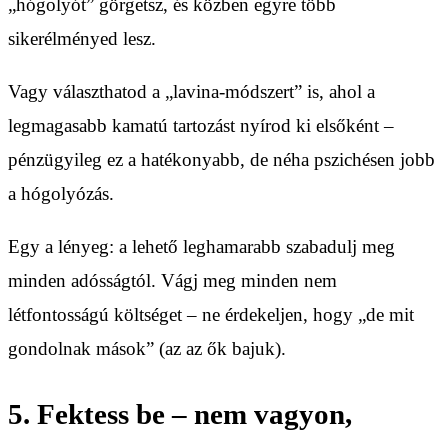
„hógolyót” görgetsz, és közben egyre több
sikerélményed lesz.
Vagy választhatod a „lavina-módszert” is, ahol a
legmagasabb kamatú tartozást nyírod ki elsőként –
pénzügyileg ez a hatékonyabb, de néha pszichésen jobb
a hógolyózás.
Egy a lényeg: a lehető leghamarabb szabadulj meg
minden adósságtól. Vágj meg minden nem
létfontosságú költséget – ne érdekeljen, hogy „de mit
gondolnak mások” (az az ők bajuk).
5. Fektess be – nem vagyon,