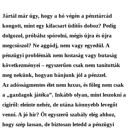
Jártál már úgy, hogy a hó végén a pénztárcád
kongott, mint egy kifacsart üdítős doboz? Pedig
dolgozol, próbálsz spórolni, mégis újra és újra
megcsúszol? Ne aggódj, nem vagy egyedül. A
pénzügyi problémák nem lustaság vagy butaság
következményei – egyszerűen csak nem tanították
meg nekünk, hogyan bánjunk jól a pénzzel.
Az adósságmentes élet nem luxus, és főleg nem csak
a „gazdagok játéka”. Inkább olyan, mint leszokni a
cigiről: eleinte nehéz, de utána könnyebb levegőt
venni. A jó hír? Öt egyszerű szabály elég ahhoz,
hogy szép lassan, de biztosan letedd a pénzügyi