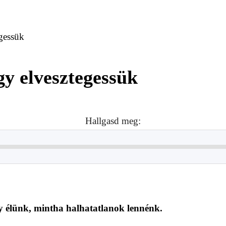
egessük
gy elvesztegessük
Hallgasd meg:
y élünk, mintha halhatatlanok lennénk.