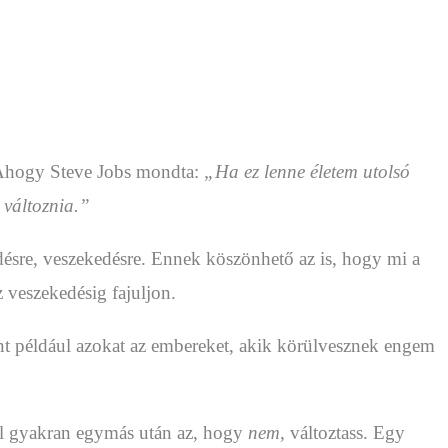
z. Ahogy Steve Jobs mondta:
„Ha ez lenne életem utolsó
 változnia.”
désre, veszekedésre. Ennek köszönhető az is, hogy mi a
 veszekedésig fajuljon.
nt például azokat az embereket, akik körülvesznek engem
túl gyakran egymás után az, hogy
nem
, változtass. Egy