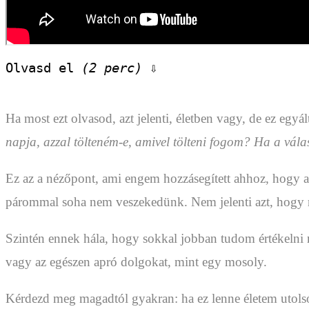
Olvasd el 
(2 perc)
 ⇩
Ha most ezt olvasod, azt jelenti, életben vagy, de ez eg
napja, azzal tölteném-e, amivel tölteni fogom? Ha a vál
Ez az a nézőpont, ami engem hozzásegített ahhoz, hogy a
párommal soha nem veszekedünk. Nem jelenti azt, hogy n
Szintén ennek hála, hogy sokkal jobban tudom értékelni 
vagy az egészen apró dolgokat, mint egy mosoly.
Kérdezd meg magadtól gyakran: ha ez lenne életem utolsó