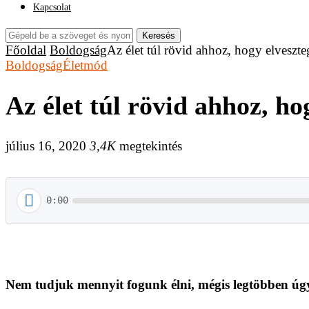
Kapcsolat
Keresés
Főoldal
Boldogság
Az élet túl rövid ahhoz, hogy elveszt
Boldogság
Életmód
Az élet túl rövid ahhoz, ho
július 16, 2020
3,4K
megtekintés
0:00
Nem tudjuk mennyit fogunk élni, mégis legtöbben úg