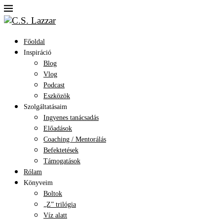
Főoldal
Inspiráció
Blog
Vlog
Podcast
Eszközök
Szolgáltatásaim
Ingyenes tanácsadás
Előadások
Coaching / Mentorálás
Befektetések
Támogatások
Rólam
Könyveim
Boltok
„Z” trilógia
Víz alatt