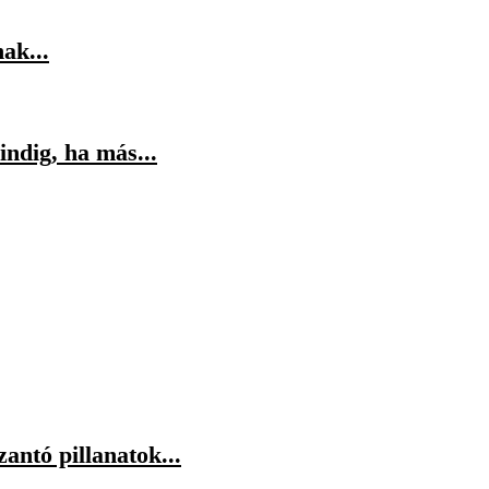
ak...
indig, ha más...
antó pillanatok...