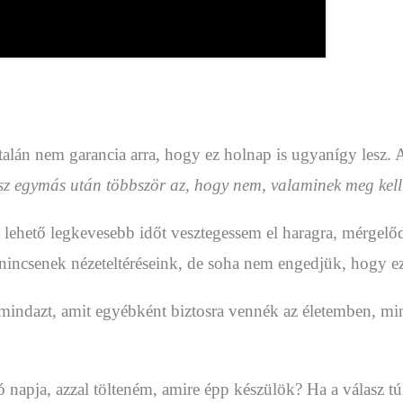
yáltalán nem garancia arra, hogy ez holnap is ugyanígy les
asz egymás után többször az, hogy nem, valaminek meg kell
 lehető legkevesebb időt vesztegessem el haragra, mérgelő
incsenek nézeteltéréseink, de soha nem engedjük, hogy ez
mindazt, amit egyébként biztosra vennék az életemben, mi
 napja, azzal tölteném, amire épp készülök? Ha a válasz 