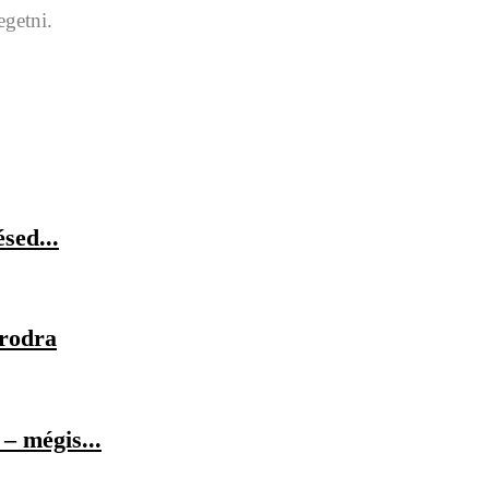
egetni.
sed...
orodra
– mégis...