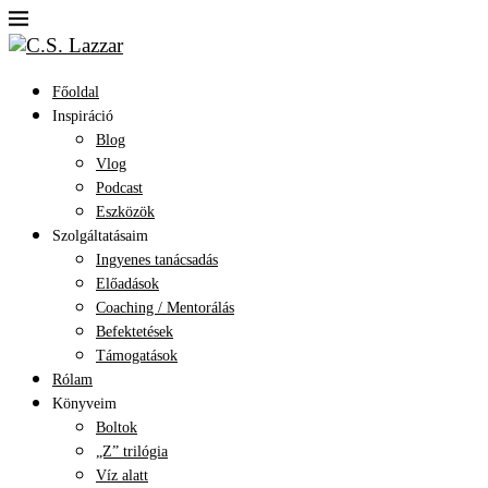
Főoldal
Inspiráció
Blog
Vlog
Podcast
Eszközök
Szolgáltatásaim
Ingyenes tanácsadás
Előadások
Coaching / Mentorálás
Befektetések
Támogatások
Rólam
Könyveim
Boltok
„Z” trilógia
Víz alatt