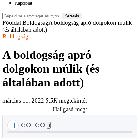
Kapcsolat
Keresés
Főoldal
Boldogság
A boldogság apró dolgokon múlik
(és általában adott)
Boldogság
A boldogság apró
dolgokon múlik (és
általában adott)
március 11, 2022
5,5K
megtekintés
Hallgasd meg:
0:00
0:00