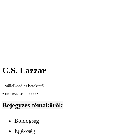
C.S. Lazzar
• vállalkozó és befektető •
• motivációs előadó •
Bejegyzés témakörök
Boldogság
Egészség