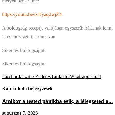
melyek azok? Íme:
https://youtu.be/ixHyaq2wjZ4
A boldogság receptje valójában egyszerű: hálásnak lenni
itt és most azért, amink van.
Sikert és boldogságot:
Sikert és boldogságot:
Facebook
Twitter
Pinterest
Linkedin
Whatsapp
Email
Kapcsolódó bejegyzések
Amikor a tested pánikba esik, a lélegzeted a...
augusztus 7, 2026