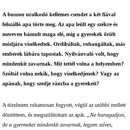
A buszon uralkodó kellemes csendet a két fiával
felszálló apa törte meg. Az apa leült egy székre és
mereven bámult maga elé, míg a gyerekek őrült
módjára viselkedtek. Ordibáltak, rohangáltak, más
emberek lábára tapostak. Nyilvánvaló volt, hogy
mindenkit zavarnak. Mit tettél volna a helyemben?
Szóltál volna nekik, hogy viselkedjenek? Vagy az
apának, hogy szedje ráncba a gyerekeit?
A türelmem rohamosan fogyott, végül az utóbbi mellett
döntöttem, és megszólítottam az apát.
„Ne haragudjon,
de a gyermekei mindenkit zavarnak, legyen szíves,