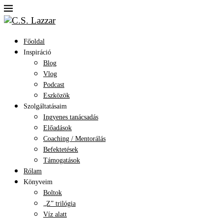
Főoldal
Inspiráció
Blog
Vlog
Podcast
Eszközök
Szolgáltatásaim
Ingyenes tanácsadás
Előadások
Coaching / Mentorálás
Befektetések
Támogatások
Rólam
Könyveim
Boltok
„Z” trilógia
Víz alatt