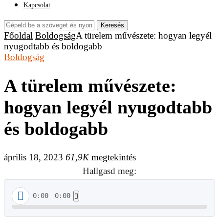
Kapcsolat
Keresés
Főoldal
Boldogság
A türelem művészete: hogyan legyél
nyugodtabb és boldogabb
Boldogság
A türelem művészete:
hogyan legyél nyugodtabb
és boldogabb
április 18, 2023
61,9K
megtekintés
Hallgasd meg:
0:00
0:00