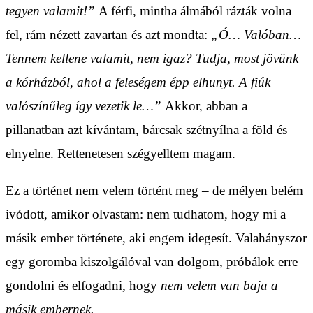
tegyen valamit!”
A férfi, mintha álmából rázták volna
fel, rám nézett zavartan és azt mondta:
„Ó… Valóban…
Tennem kellene valamit, nem igaz? Tudja, most jövünk
a kórházból, ahol a feleségem épp elhunyt. A fiúk
valószínűleg így vezetik le…”
Akkor, abban a
pillanatban azt kívántam, bárcsak szétnyílna a föld és
elnyelne. Rettenetesen szégyelltem magam.
Ez a történet nem velem történt meg – de mélyen belém
ivódott, amikor olvastam: nem tudhatom, hogy mi a
másik ember története, aki engem idegesít. Valahányszor
egy goromba kiszolgálóval van dolgom, próbálok erre
gondolni és elfogadni, hogy
nem velem van baja a
másik embernek.