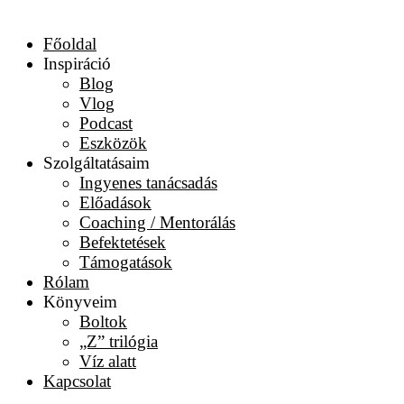
Főoldal
Inspiráció
Blog
Vlog
Podcast
Eszközök
Szolgáltatásaim
Ingyenes tanácsadás
Előadások
Coaching / Mentorálás
Befektetések
Támogatások
Rólam
Könyveim
Boltok
„Z” trilógia
Víz alatt
Kapcsolat