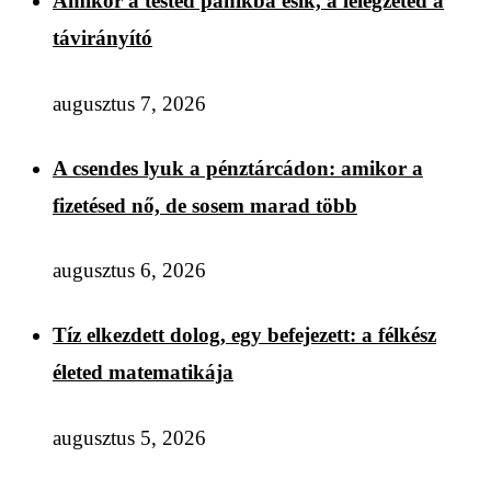
Amikor a tested pánikba esik, a lélegzeted a
távirányító
augusztus 7, 2026
A csendes lyuk a pénztárcádon: amikor a
fizetésed nő, de sosem marad több
augusztus 6, 2026
Tíz elkezdett dolog, egy befejezett: a félkész
életed matematikája
augusztus 5, 2026