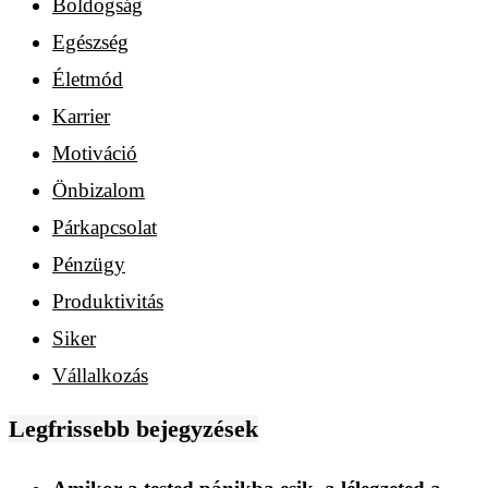
Boldogság
Egészség
Életmód
Karrier
Motiváció
Önbizalom
Párkapcsolat
Pénzügy
Produktivitás
Siker
Vállalkozás
Legfrissebb bejegyzések