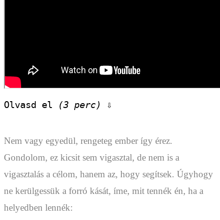
Olvasd el 
(3 perc)
 ⇩
Nem vagy egyedül, rengeteg ember így érez.
Gondolom, ez kicsit sem vigasztal, de nem is a
vigasztalás a célom, hanem az, hogy segítsek. Úgyhogy
ne kerülgessük a forró kását, íme, mit tennék én, ha a
helyedben lennék: