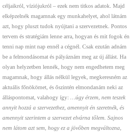
céljaikról, víziójukról – ezek nem titkos adatok. Majd
elképzelnék magamnak egy munkahelyet, ahol látnám
azt, hogy pluszt tudok nyújtani a szervezetnek. Pontos
tervem és stratégiám lenne arra, hogyan és mit fogok én
tenni nap mint nap ennél a cégnél. Csak ezután adnám
be a felmondásomat és pályáznám meg az új állást. Ha
olyan helyzetben lennék, hogy nem engedhetem meg
magamnak, hogy állás nélkül legyek, megkeresném az
aktuális főnökömet, és őszintén elmondanám neki az
álláspontomat, valahogy így:
…úgy érzem, nem teszek
annyit hozzá a szervezethez, amennyit én szeretnék, és
amennyit szerintem a szervezet elvárna tőlem. Sajnos
nem látom azt sem, hogy ez a jövőben megváltozna,