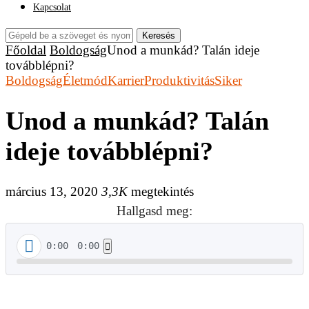
Kapcsolat
Keresés
Főoldal
Boldogság
Unod a munkád? Talán ideje
továbblépni?
Boldogság
Életmód
Karrier
Produktivitás
Siker
Unod a munkád? Talán
ideje továbblépni?
március 13, 2020
3,3K
megtekintés
Hallgasd meg:
0:00
0:00