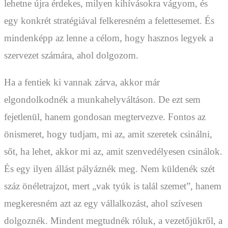
lehetne újra érdekes, milyen kihívásokra vágyom, és
egy konkrét stratégiával felkeresném a felettesemet. És
mindenképp az lenne a célom, hogy hasznos legyek a
szervezet számára, ahol dolgozom.
Ha a fentiek ki vannak zárva, akkor már
elgondolkodnék a munkahelyváltáson. De ezt sem
fejetlenül, hanem gondosan megtervezve. Fontos az
önismeret, hogy tudjam, mi az, amit szeretek csinálni,
sőt, ha lehet, akkor mi az, amit szenvedélyesen csinálok.
És egy ilyen állást pályáznék meg. Nem küldenék szét
száz önéletrajzot, mert „vak tyúk is talál szemet”, hanem
megkeresném azt az egy vállalkozást, ahol szívesen
dolgoznék. Mindent megtudnék róluk, a vezetőjükről, a