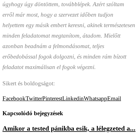
úgyhogy úgy döntöttem, továbblépek. Azért szóltam
erről már most, hogy a szervezet időben tudjon
helyettem egy másik embert keresni, akinek természetesen
minden feladatomat megtanítom, átadom. Mielőtt
azonban beadnám a felmondásomat, teljes
erőbedobással fogok dolgozni, és minden rám bízott
feladatot maximálisan el fogok végezni.
Sikert és boldogságot:
Facebook
Twitter
Pinterest
Linkedin
Whatsapp
Email
Kapcsolódó bejegyzések
Amikor a tested pánikba esik, a lélegzeted a...