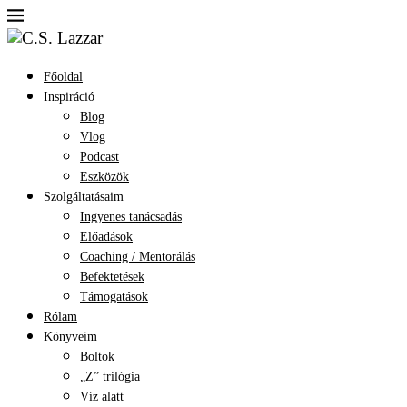
Főoldal
Inspiráció
Blog
Vlog
Podcast
Eszközök
Szolgáltatásaim
Ingyenes tanácsadás
Előadások
Coaching / Mentorálás
Befektetések
Támogatások
Rólam
Könyveim
Boltok
„Z” trilógia
Víz alatt