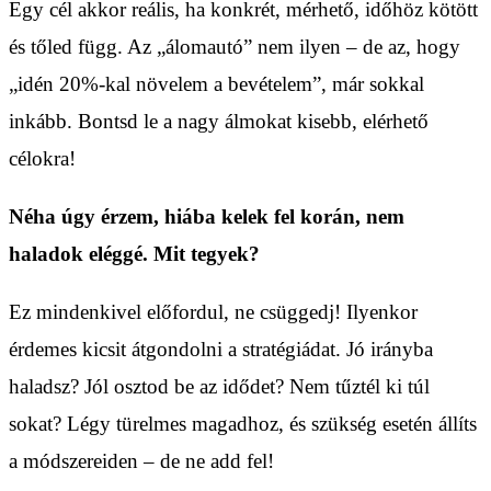
Egy cél akkor reális, ha konkrét, mérhető, időhöz kötött
és tőled függ. Az „álomautó” nem ilyen – de az, hogy
„idén 20%-kal növelem a bevételem”, már sokkal
inkább. Bontsd le a nagy álmokat kisebb, elérhető
célokra!
Néha úgy érzem, hiába kelek fel korán, nem
haladok eléggé. Mit tegyek?
Ez mindenkivel előfordul, ne csüggedj! Ilyenkor
érdemes kicsit átgondolni a stratégiádat. Jó irányba
haladsz? Jól osztod be az idődet? Nem tűztél ki túl
sokat? Légy türelmes magadhoz, és szükség esetén állíts
a módszereiden – de ne add fel!