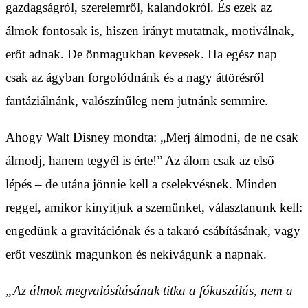
gazdagságról, szerelemről, kalandokról. És ezek az
álmok fontosak is, hiszen irányt mutatnak, motiválnak,
erőt adnak. De önmagukban kevesek. Ha egész nap
csak az ágyban forgolódnánk és a nagy áttörésről
fantáziálnánk, valószínűleg nem jutnánk semmire.
Ahogy Walt Disney mondta: „Merj álmodni, de ne csak
álmodj, hanem tegyél is érte!” Az álom csak az első
lépés – de utána jönnie kell a cselekvésnek. Minden
reggel, amikor kinyitjuk a szemünket, választanunk kell:
engedünk a gravitációnak és a takaró csábításának, vagy
erőt veszünk magunkon és nekivágunk a napnak.
„Az álmok megvalósításának titka a fókuszálás, nem a