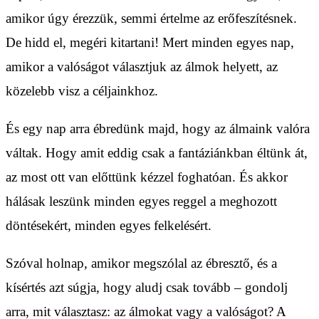
amikor úgy érezzük, semmi értelme az erőfeszítésnek.
De hidd el, megéri kitartani! Mert minden egyes nap,
amikor a valóságot választjuk az álmok helyett, az
közelebb visz a céljainkhoz.
És egy nap arra ébredünk majd, hogy az álmaink valóra
váltak. Hogy amit eddig csak a fantáziánkban éltünk át,
az most ott van előttünk kézzel foghatóan. És akkor
hálásak leszünk minden egyes reggel a meghozott
döntésekért, minden egyes felkelésért.
Szóval holnap, amikor megszólal az ébresztő, és a
kísértés azt súgja, hogy aludj csak tovább – gondolj
arra, mit választasz: az álmokat vagy a valóságot? A