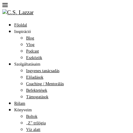
Főoldal
Inspiráció
Blog
Vlog
Podcast
Eszközök
Szolgáltatásaim
Ingyenes tanácsadás
Előadások
Coaching / Mentorálás
Befektetések
Támogatások
Rólam
Könyveim
Boltok
„Z” trilógia
Víz alatt