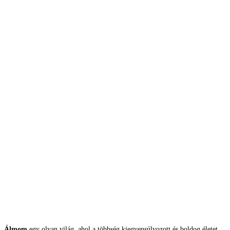
Álmom
egy olyan világ, ahol a többség kiegyensúlyozott és boldog életet