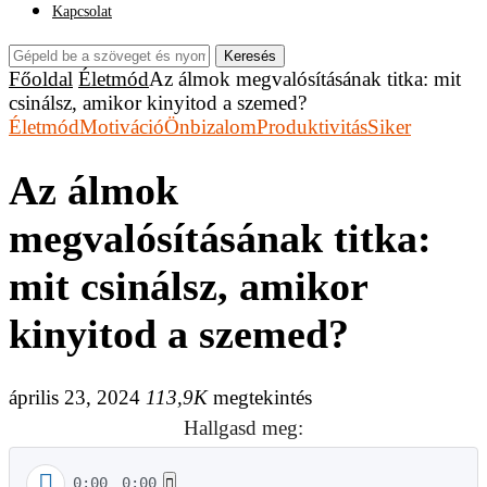
Kapcsolat
Keresés
Főoldal
Életmód
Az álmok megvalósításának titka: mit
csinálsz, amikor kinyitod a szemed?
Életmód
Motiváció
Önbizalom
Produktivitás
Siker
Az álmok
megvalósításának titka:
mit csinálsz, amikor
kinyitod a szemed?
április 23, 2024
113,9K
megtekintés
Hallgasd meg:
0:00
0:00