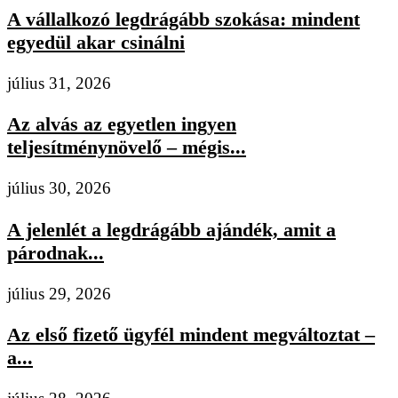
A vállalkozó legdrágább szokása: mindent
egyedül akar csinálni
július 31, 2026
Az alvás az egyetlen ingyen
teljesítménynövelő – mégis...
július 30, 2026
A jelenlét a legdrágább ajándék, amit a
párodnak...
július 29, 2026
Az első fizető ügyfél mindent megváltoztat –
a...