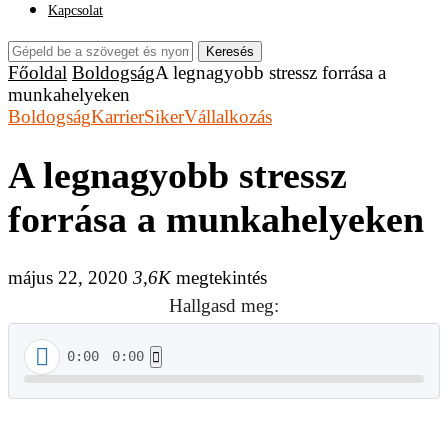
Kapcsolat
Keresés
Főoldal
Boldogság
A legnagyobb stressz forrása a
munkahelyeken
Boldogság
Karrier
Siker
Vállalkozás
A legnagyobb stressz
forrása a munkahelyeken
május 22, 2020
3,6K
megtekintés
Hallgasd meg:
0:00
0:00