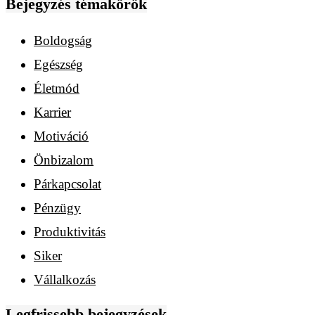
Bejegyzés témakörök
Boldogság
Egészség
Életmód
Karrier
Motiváció
Önbizalom
Párkapcsolat
Pénzügy
Produktivitás
Siker
Vállalkozás
Legfrissebb bejegyzések