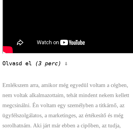
Olvasd el 
(3 perc)
 ⇩
Emlékszem arra, amikor még egyedül voltam a cégben,
nem voltak alkalmazottaim, tehát mindent nekem kellett
megcsinálni. Én voltam egy személyben a titkárnő, az
ügyfélszolgálatos, a marketinges, az értékesítő és még
sorolhatnám. Aki járt már ebben a cipőben, az tudja,