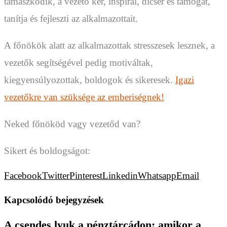
támaszkodik, a vezető kér, inspirál, dicsér és támogat,
tanítja és fejleszti az alkalmazottait.
A főnökök alatt az alkalmazottak stresszesek lesznek, a
vezetők segítségével pedig motiváltak,
kiegyensúlyozottak, boldogok és sikeresek.
Igazi
vezetőkre van szüksége az emberiségnek!
Neked főnököd vagy vezetőd van?
Sikert és boldogságot:
Facebook
Twitter
Pinterest
Linkedin
Whatsapp
Email
Kapcsolódó bejegyzések
A csendes lyuk a pénztárcádon: amikor a