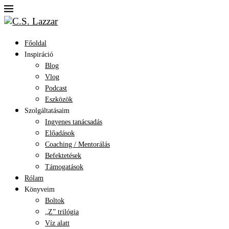
Főoldal
Inspiráció
Blog
Vlog
Podcast
Eszközök
Szolgáltatásaim
Ingyenes tanácsadás
Előadások
Coaching / Mentorálás
Befektetések
Támogatások
Rólam
Könyveim
Boltok
„Z” trilógia
Víz alatt