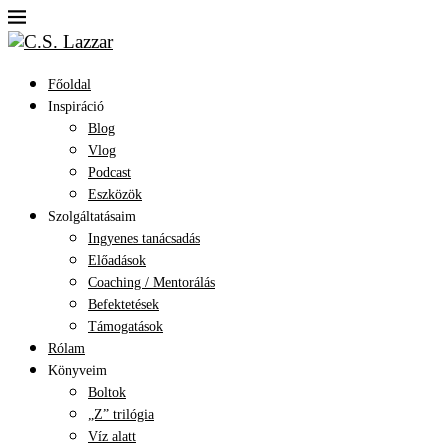
Főoldal
Inspiráció
Blog
Vlog
Podcast
Eszközök
Szolgáltatásaim
Ingyenes tanácsadás
Előadások
Coaching / Mentorálás
Befektetések
Támogatások
Rólam
Könyveim
Boltok
„Z” trilógia
Víz alatt