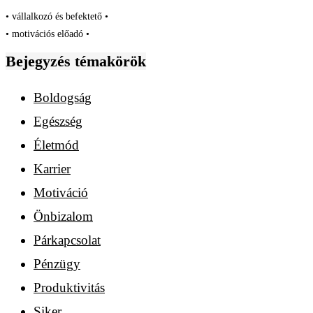
• vállalkozó és befektető •
• motivációs előadó •
Bejegyzés témakörök
Boldogság
Egészség
Életmód
Karrier
Motiváció
Önbizalom
Párkapcsolat
Pénzügy
Produktivitás
Siker