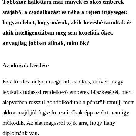
Többször hallottam már művelt és okos emberek
szájából a csodálkozást és néha a rejtett irigységet:
hogyan lehet, hogy mások, akik kevésbé tanultak és
akik intelligenciában meg sem közelítik őket,
anyagilag jobban állnak, mint ők?
Az okosak kérdése
Ez a kérdés mélyen megérinti az okos, művelt, nagy
lexikális tudással rendelkező emberek büszkeségét, mert
alapvetően rosszul gondolkodunk a pénzről: tanulj, mert
akkor majd jól fogsz keresni. Csak épp az élet nem így
működik. Az élet magasról tojik arra, hogy hány
diplománk van.