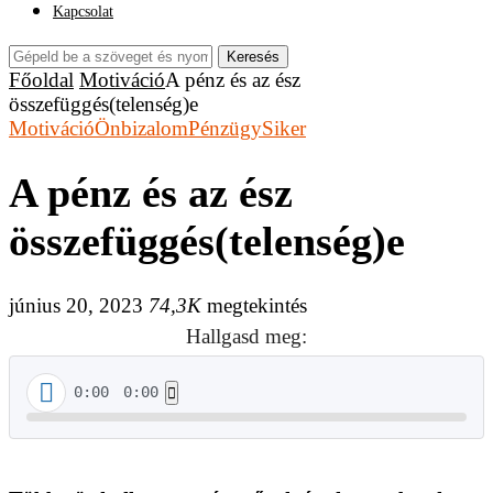
Kapcsolat
Keresés
Főoldal
Motiváció
A pénz és az ész
összefüggés(telenség)e
Motiváció
Önbizalom
Pénzügy
Siker
A pénz és az ész
összefüggés(telenség)e
június 20, 2023
74,3K
megtekintés
Hallgasd meg:
0:00
0:00