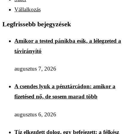
Vállalkozás
Legfrissebb bejegyzések
Amikor a tested pánikba esik, a lélegzeted a
távirányító
augusztus 7, 2026
A csendes lyuk a pénztárcádon: amikor a
fizetésed nő, de sosem marad több
augusztus 6, 2026
Tíz elkezdett dolog, egy befejezett: a félkész