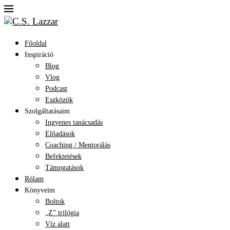
Főoldal
Inspiráció
Blog
Vlog
Podcast
Eszközök
Szolgáltatásaim
Ingyenes tanácsadás
Előadások
Coaching / Mentorálás
Befektetések
Támogatások
Rólam
Könyveim
Boltok
„Z” trilógia
Víz alatt