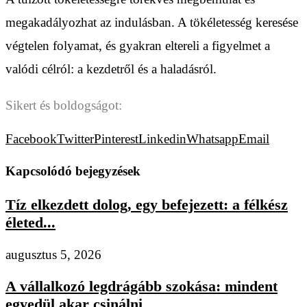
megakadályozhat az indulásban. A tökéletesség keresése
végtelen folyamat, és gyakran eltereli a figyelmet a
valódi célról: a kezdetről és a haladásról.
Sikert és boldogságot:
Facebook
Twitter
Pinterest
Linkedin
Whatsapp
Email
Kapcsolódó bejegyzések
Tíz elkezdett dolog, egy befejezett: a félkész
életed...
augusztus 5, 2026
A vállalkozó legdrágább szokása: mindent
egyedül akar csinálni