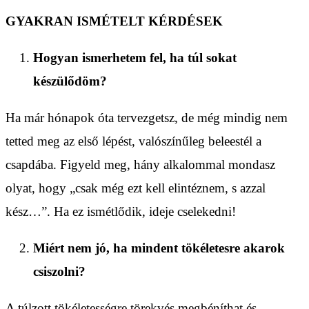
GYAKRAN ISMÉTELT KÉRDÉSEK
Hogyan ismerhetem fel, ha túl sokat
készülődöm?
Ha már hónapok óta tervezgetsz, de még mindig nem
tetted meg az első lépést, valószínűleg beleestél a
csapdába. Figyeld meg, hány alkalommal mondasz
olyat, hogy „csak még ezt kell elintéznem, s azzal
kész…”. Ha ez ismétlődik, ideje cselekedni!
Miért nem jó, ha mindent tökéletesre akarok
csiszolni?
A túlzott tökéletességre törekvés megbéníthat és