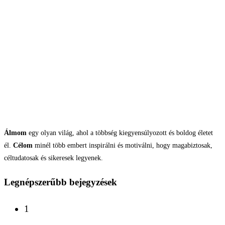
Álmom
egy olyan világ, ahol a többség kiegyensúlyozott és boldog életet
él.
Célom
minél több embert inspirálni és motiválni, hogy magabiztosak,
céltudatosak és sikeresek legyenek.
Legnépszerűbb bejegyzések
1