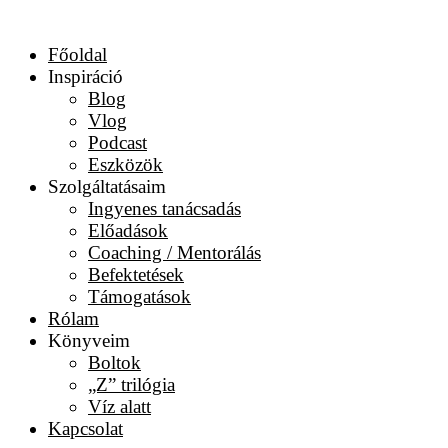
Főoldal
Inspiráció
Blog
Vlog
Podcast
Eszközök
Szolgáltatásaim
Ingyenes tanácsadás
Előadások
Coaching / Mentorálás
Befektetések
Támogatások
Rólam
Könyveim
Boltok
„Z” trilógia
Víz alatt
Kapcsolat