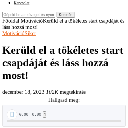
Kapcsolat
Keresés
Főoldal
Motiváció
Kerüld el a tökéletes start csapdáját és
láss hozzá most!
Motiváció
Siker
Kerüld el a tökéletes start
csapdáját és láss hozzá
most!
december 18, 2023
102K
megtekintés
Hallgasd meg:
0:00
0:00