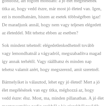
gondolsz, azt fogom mondani: a jó élet megélésének
titka az, hogy vedd észre, már most jó életed van. Igen,
ezt is mondhatnám, hiszen az esetek többségében igaz!
De maradjunk annál, hogy nem vagy teljesen elégedett
az életeddel. Mit tehetsz ebben az esetben?
Sok mindent tehetnél: elégedetlenkedhetnél tovább
vagy lemondhatnál a vágyadról, megszabadítva magad
így annak terhétől. Vagy ráállhatsz és minden nap
tehetsz valamit azért, hogy megszerezd, amit szeretnél.
Bármelyiket is választod, lehet egy jó életed! Mert a jó
élet megélésének van egy titka, méghozzá az, hogy
vedd észre: élsz. Most, ma, minden pillanatban. A jó élet