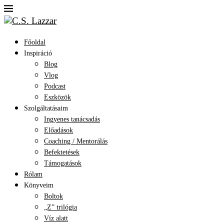
Főoldal
Inspiráció
Blog
Vlog
Podcast
Eszközök
Szolgáltatásaim
Ingyenes tanácsadás
Előadások
Coaching / Mentorálás
Befektetések
Támogatások
Rólam
Könyveim
Boltok
„Z” trilógia
Víz alatt