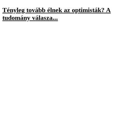
Tényleg tovább élnek az optimisták? A
tudomány válasza...
július 8, 2026
„Még mindig lenyűgözöl” – a hosszú
szerelem csendes...
július 3, 2026
A BOLDOGSÁG NEM KIVÁLTSÁG
Minden ember megérdemli, hogy boldog és sikeres legyen. Az én
küldetésem az, hogy a lehető legtöbb embernek segítsek ebben.”
Ki vagyok én?