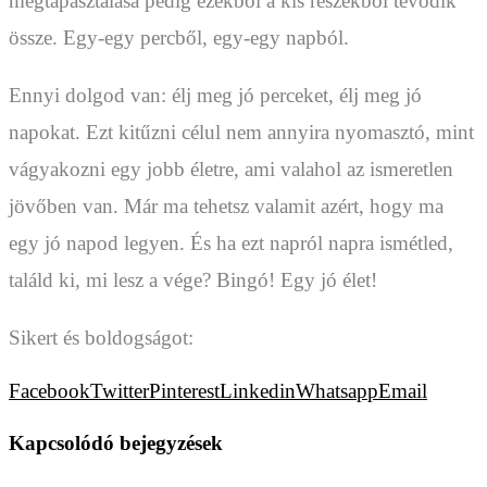
megtapasztalása pedig ezekből a kis részekből tevődik
össze. Egy-egy percből, egy-egy napból.
Ennyi dolgod van: élj meg jó perceket, élj meg jó
napokat. Ezt kitűzni célul nem annyira nyomasztó, mint
vágyakozni egy jobb életre, ami valahol az ismeretlen
jövőben van. Már ma tehetsz valamit azért, hogy ma
egy jó napod legyen. És ha ezt napról napra ismétled,
találd ki, mi lesz a vége? Bingó! Egy jó élet!
Sikert és boldogságot:
Facebook
Twitter
Pinterest
Linkedin
Whatsapp
Email
Kapcsolódó bejegyzések