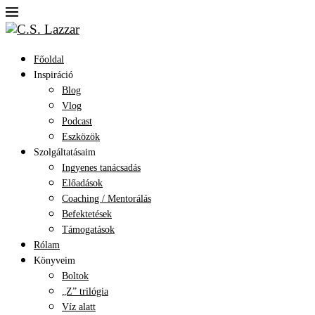
Főoldal
Inspiráció
Blog
Vlog
Podcast
Eszközök
Szolgáltatásaim
Ingyenes tanácsadás
Előadások
Coaching / Mentorálás
Befektetések
Támogatások
Rólam
Könyveim
Boltok
„Z” trilógia
Víz alatt