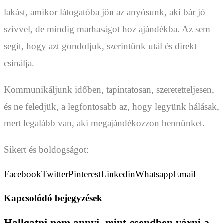
lakást, amikor látogatóba jön az anyósunk, aki bár jó
szívvel, de mindig marhaságot hoz ajándékba. Az sem
segít, hogy azt gondoljuk, szerintünk utál és direkt
csinálja.
Kommunikáljunk időben, tapintatosan, szeretetteljesen,
és ne feledjük, a legfontosabb az, hogy legyünk hálásak,
mert legalább van, aki megajándékozzon bennünket.
Sikert és boldogságot:
Facebook
Twitter
Pinterest
Linkedin
Whatsapp
Email
Kapcsolódó bejegyzések
Hallgatni nem annyi, mint csendben várni a