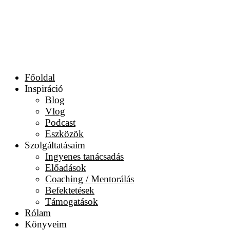
Főoldal
Inspiráció
Blog
Vlog
Podcast
Eszközök
Szolgáltatásaim
Ingyenes tanácsadás
Előadások
Coaching / Mentorálás
Befektetések
Támogatások
Rólam
Könyveim