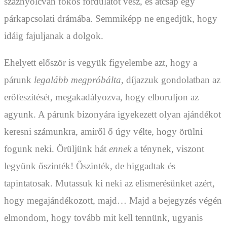
száznyolcvan fokos fordulatot vesz, és átcsap egy
párkapcsolati drámába. Semmiképp ne engedjük, hogy
idáig fajuljanak a dolgok.
Ehelyett először is vegyük figyelembe azt, hogy a
párunk
legalább megpróbálta
, díjazzuk gondolatban az
erőfeszítését, megakadályozva, hogy elboruljon az
agyunk. A párunk bizonyára igyekezett olyan ajándékot
keresni számunkra, amiről ő úgy vélte, hogy örülni
fogunk neki. Örüljünk hát
ennek
a ténynek, viszont
legyünk őszinték! Őszinték, de higgadtak és
tapintatosak. Mutassuk ki neki az elismerésünket azért,
hogy megajándékozott, majd… Majd a bejegyzés végén
elmondom, hogy tovább mit kell tennünk, ugyanis