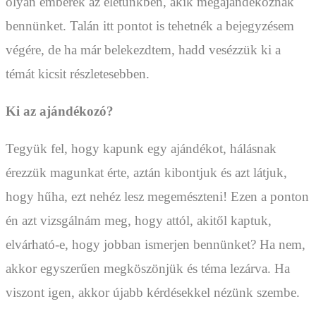
olyan emberek az életünkben, akik megajándékoznak
bennünket. Talán itt pontot is tehetnék a bejegyzésem
végére, de ha már belekezdtem, hadd vesézzük ki a
témát kicsit részletesebben.
Ki az ajándékozó?
Tegyük fel, hogy kapunk egy ajándékot, hálásnak
érezzük magunkat érte, aztán kibontjuk és azt látjuk,
hogy hűha, ezt nehéz lesz megemészteni! Ezen a ponton
én azt vizsgálnám meg, hogy attól, akitől kaptuk,
elvárható-e, hogy jobban ismerjen bennünket? Ha nem,
akkor egyszerűen megköszönjük és téma lezárva. Ha
viszont igen, akkor újabb kérdésekkel nézünk szembe.