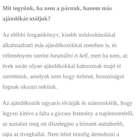
Mit tegyünk, ha nem a párunk, hanem más
ajándékát utáljuk?
Az előbbi forgatókönyv, kisebb módosításokkal
alkalmazható más ajándékozókkal szemben is, és
véleményem szerint
használni is kell
, mert ha nem, az
évek során olyan ajándékokkal halmoznak majd el
szeretteink, amelyek nem hogy örömet, bosszúságot
fognak okozni nekünk.
Az ajándékozók ugyanis elvárják és számonkérik, hogy
legyen kitéve a falra a giccses festmény a naplementéről,
az asztalon meg ott díszelegjen a hímzett asztalterítő,
rajta az üveghallal. Nem lehet mindig átrendezni a